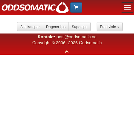
Alle kamper
Dagens tips
Supertips
Eredivisie
Kontakt:
post@oddsomatic.no
Copyright © 2006- 2026 Oddsomatic